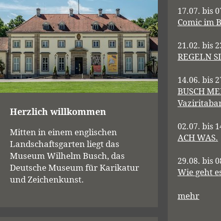
17.07. bis 
Comic im 
21.02. bis 
REGELN S
14.06. bis 
BUSCH ME
Vaziritaba
Herzlich willkommen
02.07. bis 
Mitten in einem englischen
ACH WAS.
Landschaftsgarten liegt das
Museum Wilhelm Busch, das
29.08. bis 
Deutsche Museum für Karikatur
Wie geht es
und Zeichenkunst.
mehr