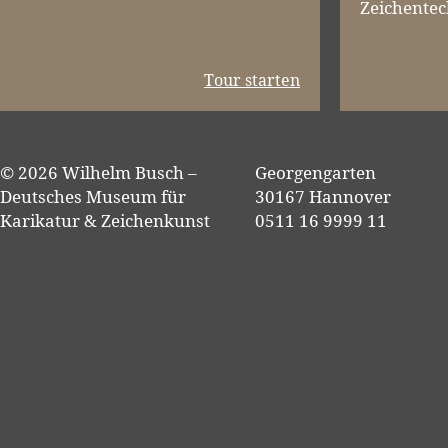
Zeichentec
Tour starten
© 2026 Wilhelm Busch –
Georgengarten
Deutsches Museum für
30167 Hannover
Karikatur & Zeichenkunst
0511 16 9999 11