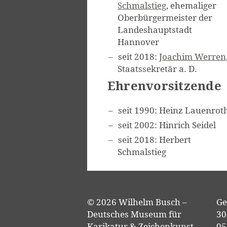
Schmalstieg
, ehemaliger
Oberbürgermeister der
Landeshauptstadt
Hannover
seit 2018:
Joachim Werren
Staatssekretär a. D.
Ehrenvorsitzende
seit 1990: Heinz Lauenrot
seit 2002: Hinrich Seidel
seit 2018: Herbert
Schmalstieg
© 2026 Wilhelm Busch –
Ge
Deutsches Museum für
30
Karikatur & Zeichenkunst
05