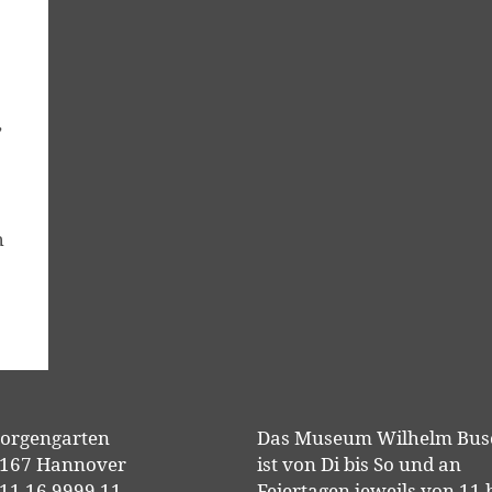
,
h
orgengarten
Das Museum Wilhelm Bus
167 Hannover
ist von Di bis So und an
11 16 9999 11
Feiertagen jeweils von 11 