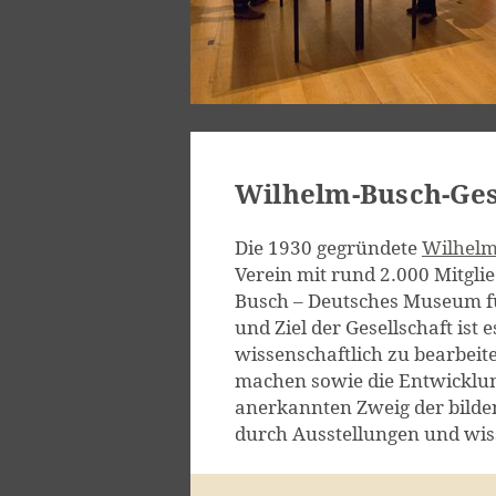
Wilhelm-Busch-Gese
Die 1930 gegründete
Wilhelm-
Verein mit rund 2.000 Mitgli
Busch – Deutsches Museum f
und Ziel der Gesellschaft is
wissenschaftlich zu bearbeit
machen sowie die Entwicklung
anerkannten Zweig der bilden
durch Ausstellungen und wiss