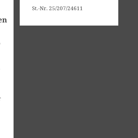
St.-Nr. 25/207/24611
en
n
,
r