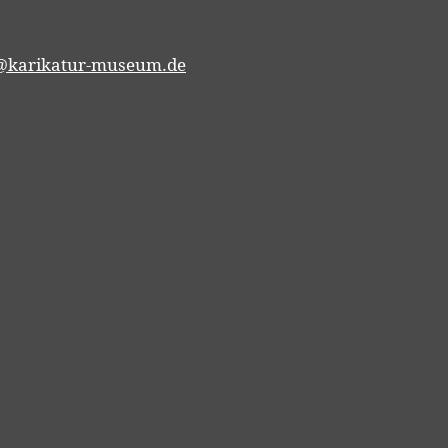
on +49 511 16 9999-11
@karikatur-museum.de
ahresbeitrag für eine
iedschaft beträgt für
lpersonen 55 €, für Paare 70 €, für
ren (bis zum vollendeten 25.
sjahr) 30 € oder für Juniorpaare
 Wir freuen uns auf Ihre
stützung.