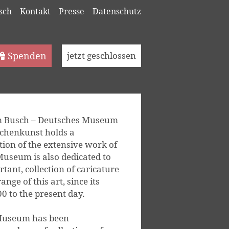
sch
Kontakt
Presse
Datenschutz
Spenden
jetzt geschlossen
 Busch – Deutsches Museum
ichenkunst holds a
ion of the extensive work of
useum is also dedicated to
tant, collection of caricature
ange of this art, since its
0 to the present day.
 Museum has been