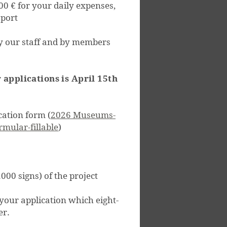
00 € for your daily expenses,
sport
y our staff and by members
 applications is April 15th
cation form (
2026 Museums-
mular-fillable
)
00 signs) of the project
 your application which eight-
er.