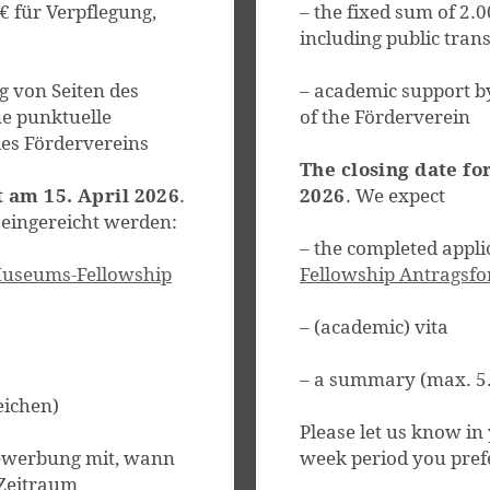
€ für Verpflegung,
– the fixed sum of 2.0
including public tran
g von Seiten des
– academic support b
e punktuelle
of the Förderverein
des Fördervereins
The closing date for
 am 15. April 2026
.
2026
. We expect
eingereicht werden:
– the completed appli
useums-Fellowship
Fellowship Antragsfor
– (academic) vita
– a summary (max. 5.0
eichen)
Please let us know in
 Bewerbung mit, wann
week period you pref
 Zeitraum