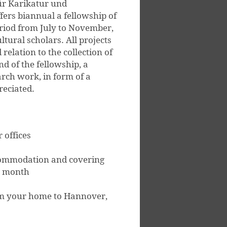
r Karikatur und
ffers biannual a fellowship of
eriod from July to November,
tural scholars. All projects
relation to the collection of
d of the fellowship, a
rch work, in form of a
reciated.
 offices
commodation and covering
r month
om your home to Hannover,