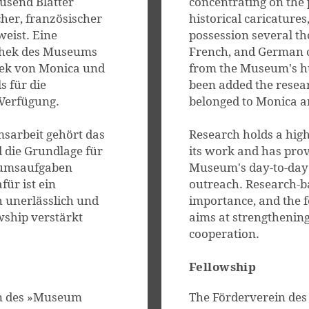
usend Blätter
concentrating on the 
her, französischer
historical caricatures
eist. Eine
possession several th
thek des Museums
French, and German c
hek von Monica und
from the Museum's hu
s für die
been added the resear
 Verfügung.
belonged to Monica a
sarbeit gehört das
Research holds a hig
d die Grundlage für
its work and has prov
eumsaufgaben
Museum's day-to-day w
für ist ein
outreach. Research-b
 unerlässlich und
importance, and the f
wship verstärkt
aims at strengthening
cooperation.
Fellowship
in des »Museum
The Förderverein de