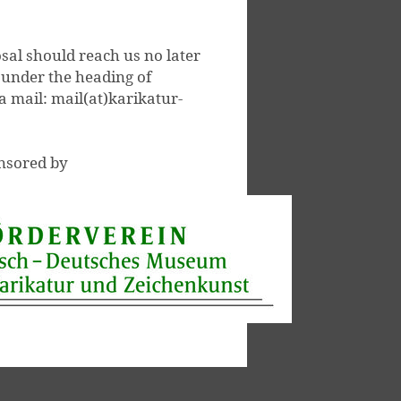
sal should reach us no later
 under the heading of
a mail: mail(at)karikatur-
onsored by