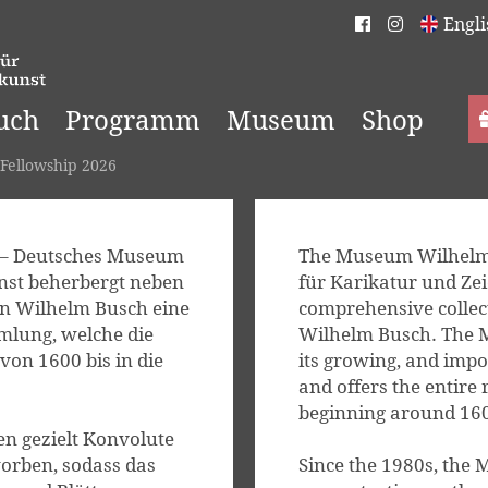
Engli
uch
Programm
Museum
Shop
Fellowship 2026
– Deutsches Museum
The Museum Wilhelm
nst beherbergt neben
für Karikatur und Ze
n Wilhelm Busch eine
comprehensive collect
lung, welche die
Wilhelm Busch. The M
von 1600 bis in die
its growing, and impor
and offers the entire r
beginning around 160
n gezielt Konvolute
orben, sodass das
Since the 1980s, the