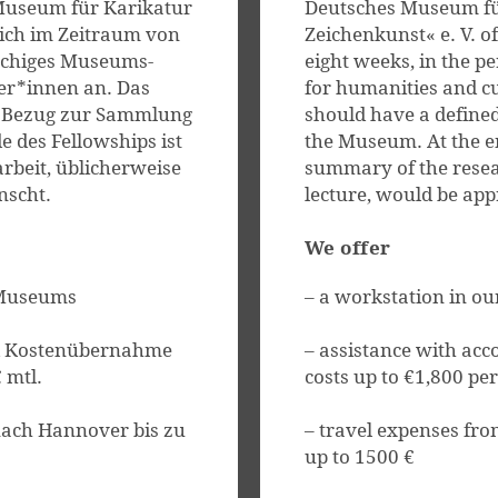
Museum für Karikatur
Deutsches Museum fü
ich im Zeitraum von
Zeichenkunst« e. V. o
öchiges Museums-
eight weeks, in the p
ler*innen an. Das
for humanities and cul
n Bezug zur Sammlung
should have a defined 
des Fellowships ist
the Museum. At the en
rbeit, üblicherweise
summary of the resea
nscht.
lecture, would be app
We offer
s Museums
– a workstation in our
und Kostenübernahme
– assistance with ac
 mtl.
costs up to €1,800 pe
nach Hannover bis zu
– travel expenses fr
up to 1500 €