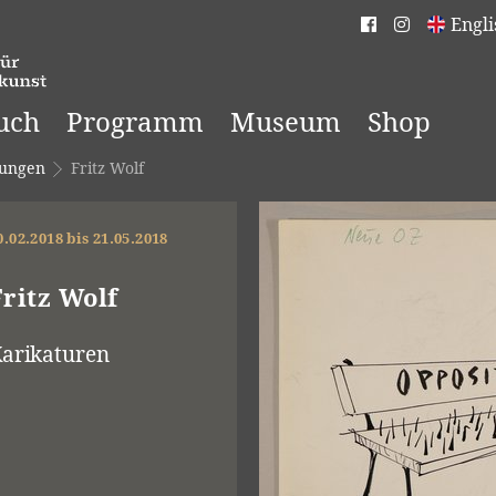
Engli
uch
Programm
Museum
Shop
lungen
Fritz Wolf
0.02.2018 bis 21.05.2018
Fritz Wolf
arikaturen