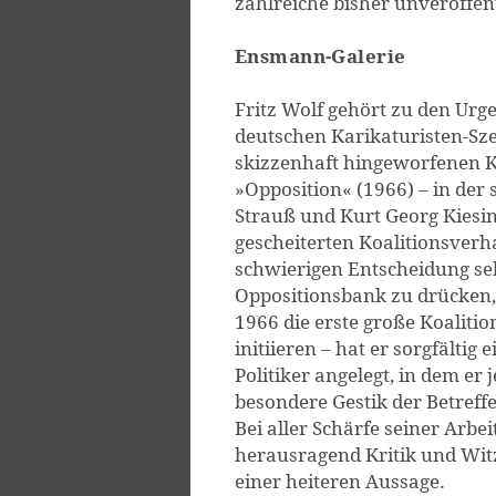
zahlreiche bisher unveröffen
Ensmann-Galerie
Fritz Wolf gehört zu den Urg
deutschen Karikaturisten-Sze
skizzenhaft hingeworfenen 
»Opposition« (1966) – in der 
Strauß und Kurt Georg Kiesi
gescheiterten Koalitionsver
schwierigen Entscheidung se
Oppositionsbank zu drücken
1966 die erste große Koalitio
initiieren – hat er sorgfältig
Politiker angelegt, in dem er
besondere Gestik der Betreffe
Bei aller Schärfe seiner Arbe
herausragend Kritik und Wi
einer heiteren Aussage.