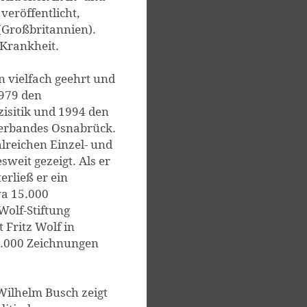
veröffentlicht,
(Großbritannien).
 Krankheit.
n vielfach geehrt und
1979 den
zisitik und 1994 den
verbandes Osnabrück.
lreichen Einzel- und
weit gezeigt. Als er
erließ er ein
a 15.000
Wolf-Stiftung
t Fritz Wolf in
.000 Zeichnungen
ilhelm Busch zeigt