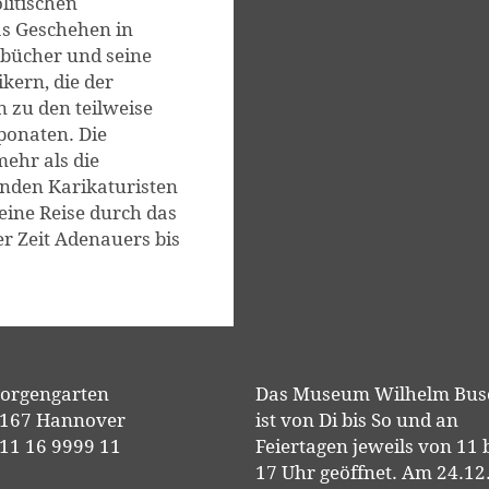
litischen
as Geschehen in
bücher und seine
ikern, die der
n zu den teilweise
ponaten. Die
mehr als die
nden Karikaturisten
 eine Reise durch das
er Zeit Adenauers bis
orgengarten
Das Museum Wilhelm Bus
167 Hannover
ist von Di bis So und an
11 16 9999 11
Feiertagen jeweils von 11 
17 Uhr geöffnet. Am 24.12