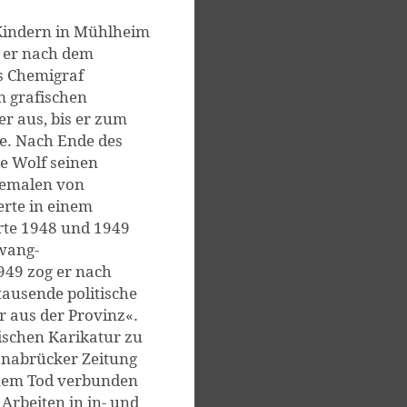
 Kindern in Mühlheim
 er nach dem
s Chemigraf
m grafischen
er aus, bis er zum
e. Nach Ende des
e Wolf seinen
Bemalen von
rte in einem
erte 1948 und 1949
wang-
949 zog er nach
ausende politische
r aus der Provinz«.
tischen Karikatur zu
nabrücker Zeitung
einem Tod verbunden
Arbeiten in in- und