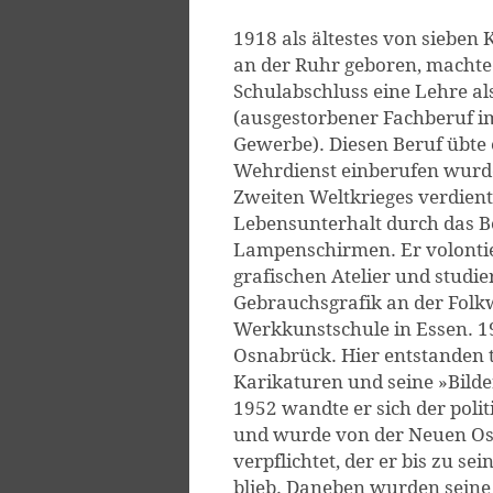
1918 als ältestes von sieben
an der Ruhr geboren, machte
Schulabschluss eine Lehre al
(ausgestorbener Fachberuf i
Gewerbe). Diesen Beruf übte 
Wehrdienst einberufen wurd
Zweiten Weltkrieges verdient
Lebensunterhalt durch das 
Lampenschirmen. Er volontie
grafischen Atelier und studi
Gebrauchsgrafik an der Folk
Werkkunstschule in Essen. 1
Osnabrück. Hier entstanden t
Karikaturen und seine »Bilde
1952 wandte er sich der poli
und wurde von der Neuen Os
verpflichtet, der er bis zu s
blieb. Daneben wurden seine 