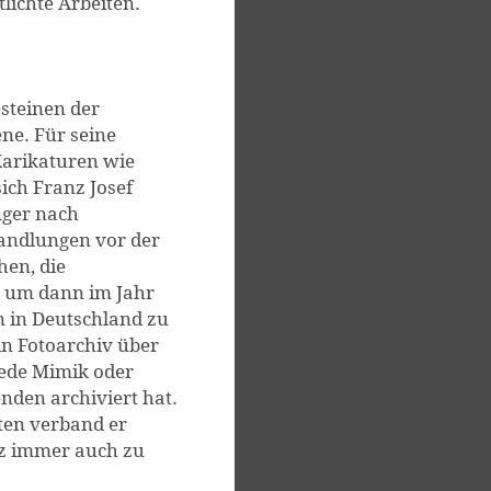
tlichte Arbeiten.
esteinen der
ne. Für seine
Karikaturen wie
sich Franz Josef
nger nach
handlungen vor der
hen, die
, um dann im Jahr
n in Deutschland zu
 ein Fotoarchiv über
 jede Mimik oder
nden archiviert hat.
iten verband er
tz immer auch zu