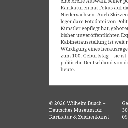
eine breite Auswahl seiner po
Karikaturen mit Fokus auf d
Niedersachsen. Auch Skizzen
legendäre Fotodatei von Polit
Künstler gepflegt hat, gehöre
bisher unveröffentlichten Ex
Kabinettausstellung ist weit 
Würdigung eines herausrage
zum 100. Geburtstag – sie ist
politische Deutschland von d
heute.
© 2026 Wilhelm Busch –
Ge
Deutsches Museum für
30
Karikatur & Zeichenkunst
05