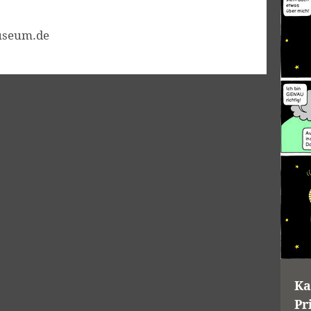
useum.de
Ka
Pr