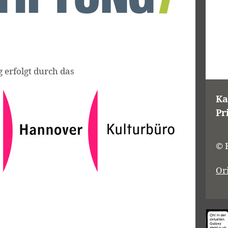
g erfolgt durch das
Ka
Pr
© 
Or