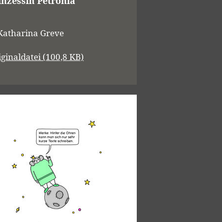
inzessin Petronia
Katharina Greve
iginaldatei (100,8 KB)