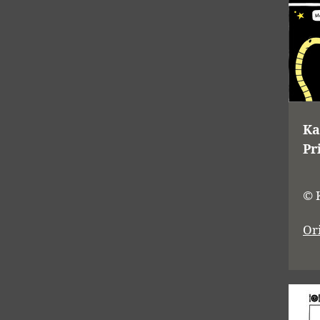
Ka
Pr
© 
Or