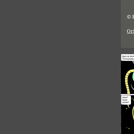
© 
Or