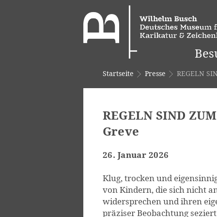
Bes
Startseite
Presse
REGELN SIN
REGELN SIND ZUM
Greve
26. Januar 2026
Klug, trocken und eigensinni
von Kindern, die sich nicht 
widersprechen und ihren ei
präziser Beobachtung seziert 