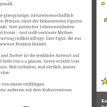
itgemäß.
ie griesgrämige, naturwissenschaftlich
nen Prinzen, einer der bekanntesten Figuren
unkt. Statt poetischer Lebensweisheiten
nd Ironie – und stellt vertraute Mythen
rtung radikal infrage. Eine Figur, die aus
bewusst Position bezieht.
 und Tochter
ist die weibliche Antwort auf
d Sohn
von e.o.plauen. Greve erzählt vom
uos. Mal turbulent, mal zärtlich, immer
rchie.
t von einem vielfältigen
nter anderem mit dem Kulturzentrum
Ka