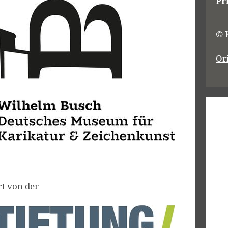
Pr
© 
Or
rt von der