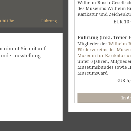
Wilhelm-Busch-Gesellscha
des Museums Wilhelm Bu
Karikatur und Zeichenkun
0.30 Uhr
Führung
EUR
10,
Führung (inkl. freier Ei
Mitglieder der
Wilhelm-Bu
 nimmt Sie mit auf
Fördervereins des Muse
onderausstellung
Museum für Karikatur un
unter 6 Jahren, Mitglied
Museumsbundes sowie In
MuseumsCard
EUR
5,
In d