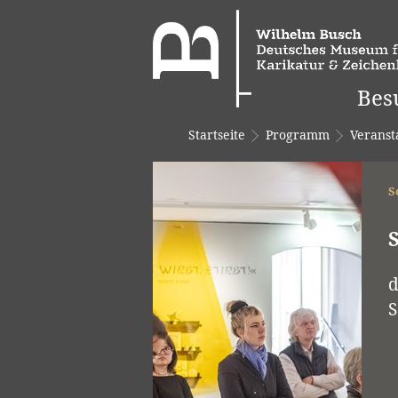
Bes
Startseite
Programm
Veranst
S
d
S