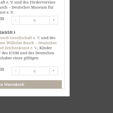
ft e. V. und des Fördervereins
sch – Deutsches Museum für
st e. V.
00
-
+
ntritt )
sch-Gesellschaft e. V.
und des
ums Wilhelm Busch – Deutsches
d Zeichenkunst e. V.
, Kinder
er des ICOM und des Deutschen
haber einer gültigen
00
-
+
en Warenkorb