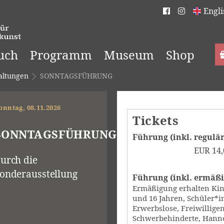
Engli
uch
Programm
Museum
Shop
altungen
SONNTAGSFÜHRUNG
onntag, 08.11.2026
Tickets
SONNTAGSFÜHRUNG
Führung (inkl. reguläre
EUR
14,
urch die
onderausstellung
Führung (inkl. ermäßig
Ermäßigung erhalten Kin
und 16 Jahren, Schüler*in
Erwerbslose, Freiwilligen
Schwerbehinderte, Hanno