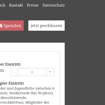
sch
Kontakt
Presse
Datenschutz
Spenden
jetzt geschlossen
r Eintritt)
00
-
+
ter Eintritt)
der und Jugendliche zwischen 6
nen, Studierende (bis 30 Jahre),
dienstleistende,
verAktivPass, Mitglieder der