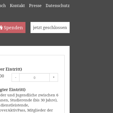
sch
Kontakt
Presse
Datenschutz
Spenden
jetzt geschlossen
r Eintritt)
00
-
+
ter Eintritt)
der und Jugendliche zwischen 6
nen, Studierende (bis 30 Jahre),
dienstleistende,
verAktivPass, Mitglieder der