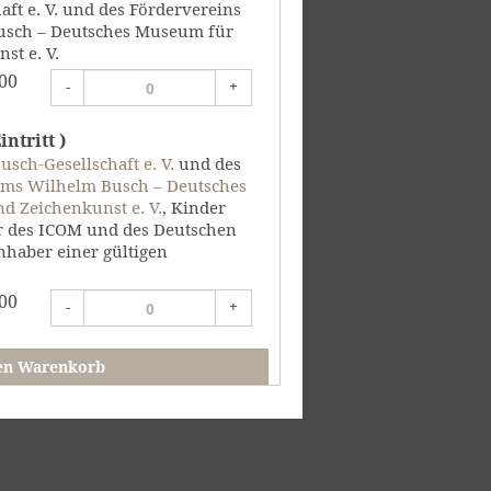
ft e. V. und des Fördervereins
sch – Deutsches Museum für
st e. V.
00
-
+
ntritt )
sch-Gesellschaft e. V.
und des
ums Wilhelm Busch – Deutsches
d Zeichenkunst e. V.
, Kinder
er des ICOM und des Deutschen
haber einer gültigen
00
-
+
en Warenkorb