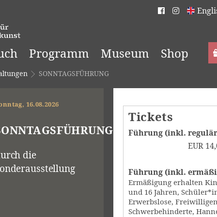
Engli
uch
Programm
Museum
Shop
altungen
SONNTAGSFÜHRUNG
onntag, 16.08.2026
Tickets
SONNTAGSFÜHRUNG
Führung (inkl. reguläre
EUR
14,
urch die
onderausstellung
Führung (inkl. ermäßig
Ermäßigung erhalten Kin
und 16 Jahren, Schüler*in
Erwerbslose, Freiwilligen
Schwerbehinderte, Hanno