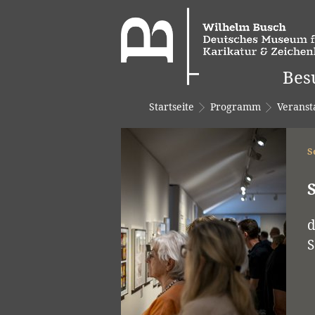
Bes
Startseite
Programm
Veranst
S
d
S