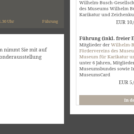
Wilhelm-Busch-Gesellscha
des Museums Wilhelm Bu
Karikatur und Zeichenkun
1.30 Uhr
Führung
EUR
10,
Führung (inkl. freier Ei
Mitglieder der
Wilhelm-Bu
 nimmt Sie mit auf
Fördervereins des Muse
onderausstellung
Museum für Karikatur un
unter 6 Jahren, Mitglied
Museumsbundes sowie In
MuseumsCard
EUR
5,
In d