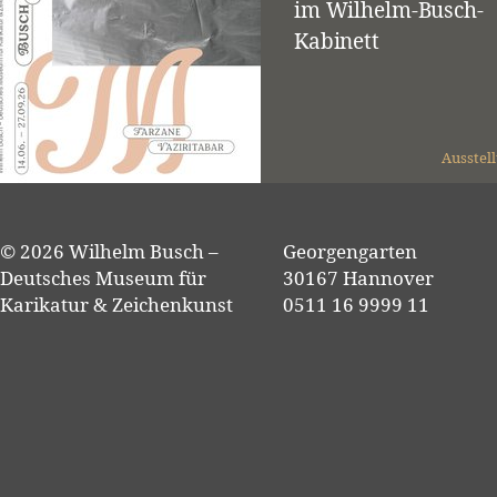
im Wilhelm-Busch-
Kabinett
Ausstel
© 2026 Wilhelm Busch –
Georgengarten
Deutsches Museum für
30167 Hannover
Karikatur & Zeichenkunst
0511 16 9999 11