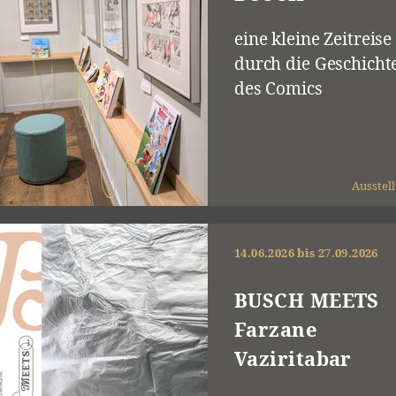
eine kleine Zeitreise
durch die Geschicht
des Comics
Ausstel
14.06.2026 bis 27.09.2026
BUSCH MEETS
Farzane
Vaziritabar