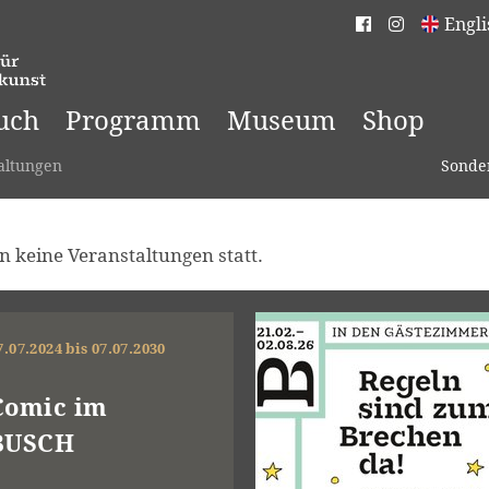
Engli
uch
Programm
Museum
Shop
altungen
Sonde
 keine Veranstaltungen statt.
7.07.2024 bis 07.07.2030
Comic im
BUSCH