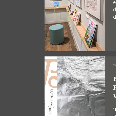
e
d
d
1
i